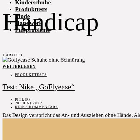
Kinderschuhe
Produkttests
Handicap
Mode
Handwerk
Fußprobleme
1 ARTIKEL
WEITERLESEN
PRODUKTTESTS
Test: Nike „GoFlyease“
PHILIPP
28. JUNI 2022
KEINE KOMMENTARE
Das Design verspricht das An- und Ausziehen ohne Hände. Als