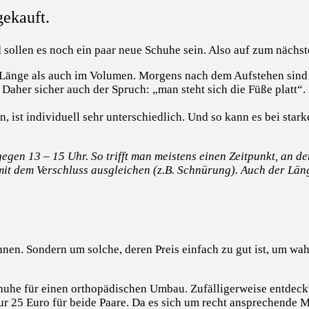
gekauft.
sollen es noch ein paar neue Schuhe sein. Also auf zum nächs
 Länge als auch im Volumen. Morgens nach dem Aufstehen sind 
. Daher sicher auch der Spruch: „man steht sich die Füße platt“.
en, ist individuell sehr unterschiedlich. Und so kann es bei s
en 13 – 15 Uhr. So trifft man meistens einen Zeitpunkt, an dem
t dem Verschluss ausgleichen (z.B. Schnürung). Auch der Län
nnen. Sondern um solche, deren Preis einfach zu gut ist, um wah
huhe für einen orthopädischen Umbau. Zufälligerweise entdeckt
r 25 Euro für beide Paare. Da es sich um recht ansprechende M