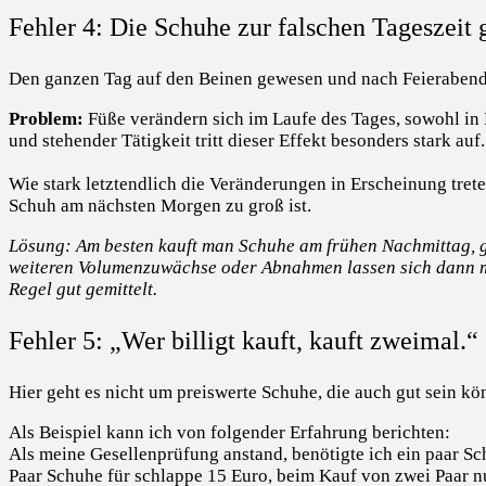
Fehler 4: Die Schuhe zur falschen Tageszeit 
Den ganzen Tag auf den Beinen gewesen und nach Feierabend 
Problem:
Füße verändern sich im Laufe des Tages, sowohl in
und stehender Tätigkeit tritt dieser Effekt besonders stark auf
Wie stark letztendlich die Veränderungen in Erscheinung tret
Schuh am nächsten Morgen zu groß ist.
Lösung: Am besten kauft man Schuhe am frühen Nachmittag, geg
weiteren Volumenzuwächse oder Abnahmen lassen sich dann mi
Regel gut gemittelt.
Fehler 5: „Wer billigt kauft, kauft zweimal.“
Hier geht es nicht um preiswerte Schuhe, die auch gut sein kö
Als Beispiel kann ich von folgender Erfahrung berichten:
Als meine Gesellenprüfung anstand, benötigte ich ein paar Sc
Paar Schuhe für schlappe 15 Euro, beim Kauf von zwei Paar nu