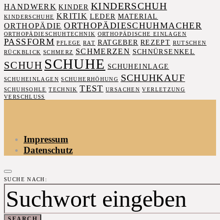
KINDERSCHUH
HANDWERK
KINDER
KRITIK
LEDER
MATERIAL
KINDERSCHUHE
ORTHOPÄDIESCHUHMACHER
ORTHOPÄDIE
ORTHOPÄDIESCHUHTECHNIK
ORTHOPÄDISCHE EINLAGEN
PASSFORM
RATGEBER
REZEPT
PFLEGE
RAT
RUTSCHEN
SCHMERZEN
SCHNÜRSENKEL
RÜCKBLICK
SCHMERZ
SCHUHE
SCHUH
SCHUHEINLAGE
SCHUHKAUF
SCHUHEINLAGEN
SCHUHERHÖHUNG
TEST
SCHUHSOHLE
TECHNIK
URSACHEN
VERLETZUNG
VERSCHLUSS
Impressum
Datenschutz
SUCHE NACH:
SEARCH