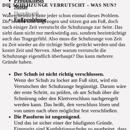
Produkttests
DIE SCHUHZUNGE VERRUTSCHT – WAS NUN?
Mode
Handwerk
Wahrscheinlich hatte jeder schon einmal dieses Problem.
Fußprobleme
Die Schuhe sind angezogen und sitzen gut am Fuß, doch
nach einiger Zeit verrutscht die Schuhzunge zur Seite. Das
sieht dann nicht nur merkwürdig aus, sondern beeinträchtigt
auch das Tragegefühl. Also muss die Schuhzunge von Zeit
zu Zeit wieder an die richtige Stelle gerückt werden und das
kostet Zeit und Nerven. Aber warum verrutscht die
Schuhzunge eigendlich überhaupt? Das kann mehrere
Gründe haben.
Der Schuh ist nicht richtig verschlossen.
Wenn der Schuh zu locker am Fuß sitzt, wird ein
Verrutschen der Schuhzunge begünstigt. Darum wäre
der erste Schritt, zu prüfen, ob am Schuh über die
Schnürung oder den Klettverschluss nachgeregelt
werden kann. Das heißt, den verschluss lösen und
von unten nach oben möglichst fest verschließen.
Die Passform ist ungenügend.
Und das ist sicher einer der häufigsten Gründe.
Einerseits sind Konfektionsschuhe so gearbeitet, dass